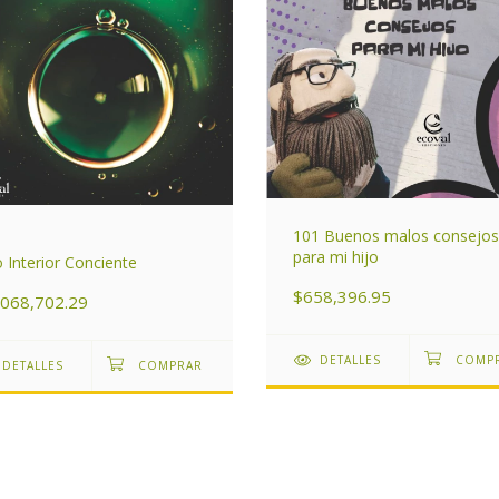
101 Buenos malos consejos
para mi hijo
 Interior Conciente
$658,396.95
,068,702.29
DETALLES
DETALLES