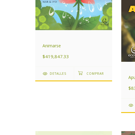
Animarse
$419,847.33
DETALLES
Apu
$8