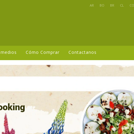
AR
BO
BR
CL
C
 medios
Cómo Comprar
Contactanos