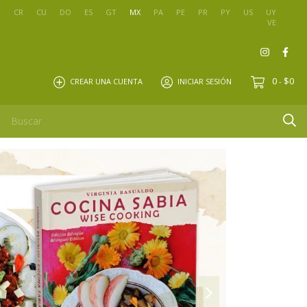
O
CR
CU
DO
ES
GT
MX
PA
PE
PR
PY
US
UY
VE
0
$0
CREAR UNA CUENTA
INICIAR SESIÓN
-