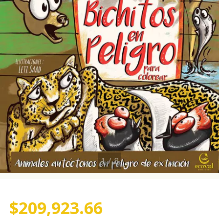
1
/
8
$209,923.66