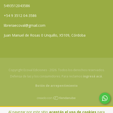
5493512043586
+54 9 3512 04-3586
libreriaecoval@gmail.com
Juan Manuel de Rosas 0 Unquillo, X5109, Córdoba
Copyright Ecoval Ediciones - 2026. Todos los derechos reservados.
Defensa de las y los consumidores. Para reclamos
ingresá acá.
Botón de arrepentimiento
Al navegar por este sitio
aceptás el uso de cookies
para