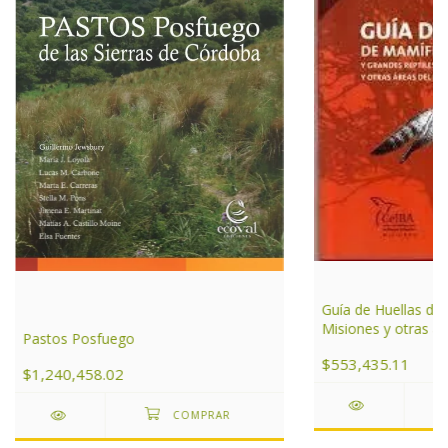
Guía de Huellas de
Misiones y otras ár
Pastos Posfuego
de Argentina
$553,435.11
$1,240,458.02