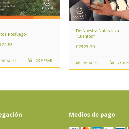
De Nuestra Naturaleza
stos Posfuego
"Cuentos"
974,83
€2323,75
DETALLES
DETALLES
egación
Medios de pago