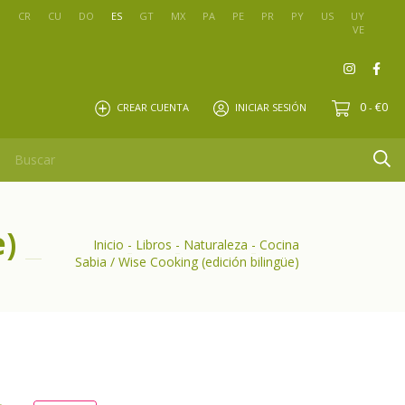
O
CR
CU
DO
ES
GT
MX
PA
PE
PR
PY
US
UY
VE
0
€0
CREAR CUENTA
INICIAR SESIÓN
-
e)
Inicio
-
Libros
-
Naturaleza
-
Cocina
Sabia / Wise Cooking (edición bilingüe)