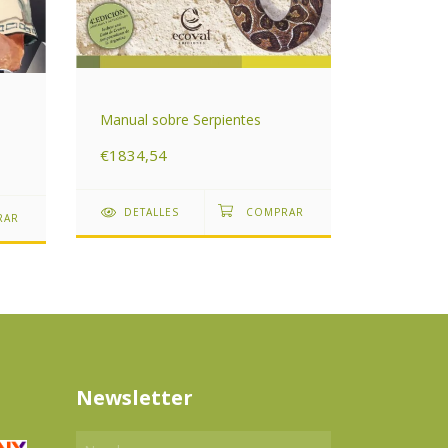
Árboles N
Manual sobre Serpientes
Tomo l: C
€1834,54
€3302,1
DETALLES
DETAL
Newsletter