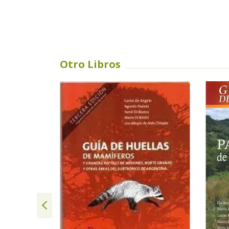
Otro Libros
SIN STOCK