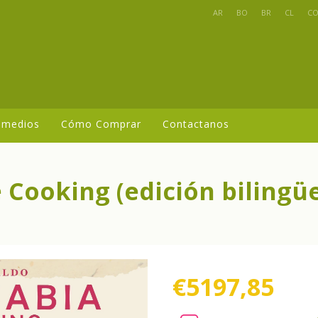
AR
BO
BR
CL
C
 medios
Cómo Comprar
Contactanos
 Cooking (edición bilingü
€5197,85