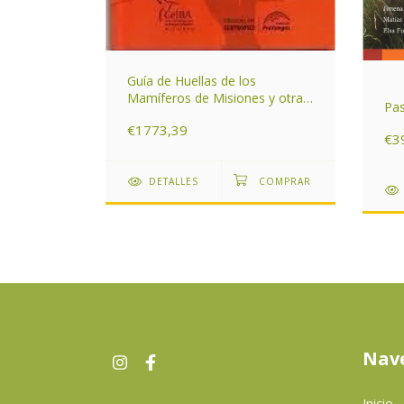
Guía de Huellas de los
Mamíferos de Misiones y otras
Pa
entino
áreas del Subtrópico de
€1773,39
Argentina
€3
DETALLES
Nav
Inicio