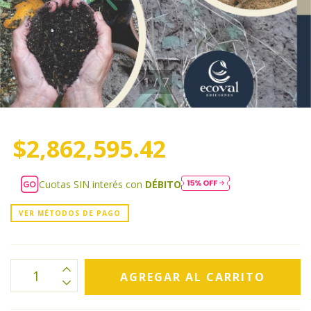
1
/
7
$2,862,595.42
Cuotas SIN interés con
DÉBITO
VER MÉTODOS DE PAGO