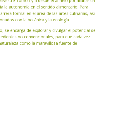
Silvestre Tomo I y II desde el anhelo por allanar un
ia la autonomía en el sentido alimentario. Para
rrera formal en el área de las artes culinarias, así
onados con la botánica y la ecología.
 se encarga de explorar y divulgar el potencial de
ngredientes no convencionales, para que cada vez
naturaleza como la maravillosa fuente de