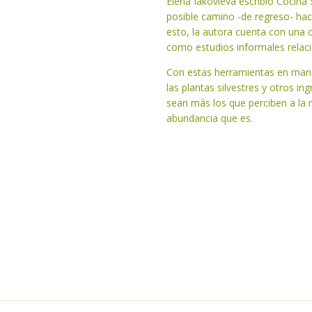
Elena Iakovleva escribió Cocina 
posible camino -de regreso- hac
esto, la autora cuenta con una ca
como estudios informales relaci
Con estas herramientas en mano,
las plantas silvestres y otros i
sean más los que perciben a la 
abundancia que es.