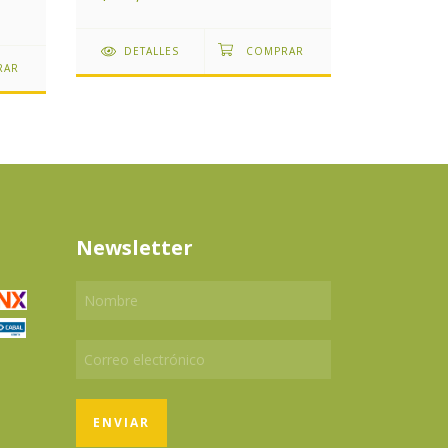
$1,240,4
DETALLES
DETAL
Newsletter