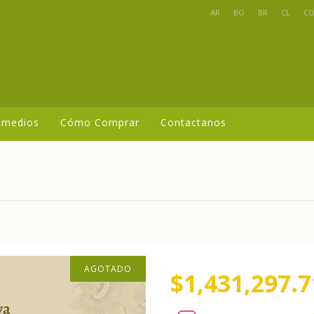
AR
BO
BR
CL
C
 medios
Cómo Comprar
Contactanos
AGOTADO
$1,431,297.7