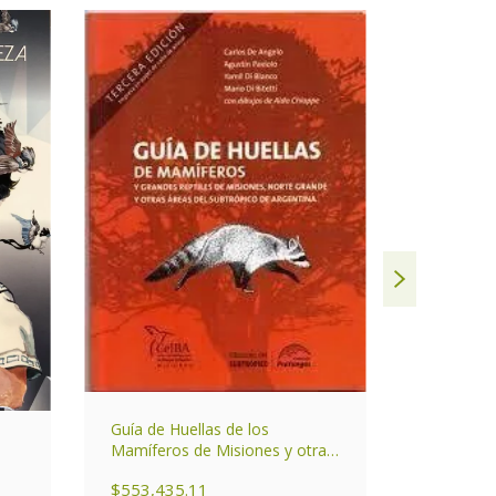
Guía de Huellas de los
Mamíferos de Misiones y otras
Pastos P
áreas del Subtrópico de
$553,435.11
Argentina