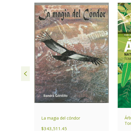
AGOTADO
Árb
La magia del cóndor
entino
Tom
$343,511.45