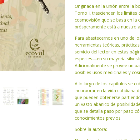
Originada en la unión entre la bo
Tomo I, trascienden los límites
cosmovisión que se basa en la ce
prósperamente está a nuestro al
Para abastecernos en uno de los
herramientas teóricas, práctica
servicio del lector en estas pág
especies—en su mayoría silves
Adicionalmente se provee un pan
posibles usos medicinales y cos
A lo largo de los capítulos se c
incorporar en la vida cotidiana
que pueden obtenerse partiendo
un vasto abanico de posibilidad
que se detalla paso por paso c
conocimientos previos.
Sobre la autora: