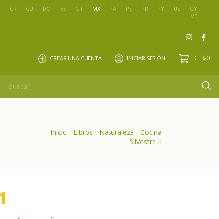
O
CR
CU
DO
ES
GT
MX
PA
PE
PR
PY
US
UY
VE
0
$0
CREAR UNA CUENTA
INICIAR SESIÓN
-
Inicio
-
Libros
-
Naturaleza
-
Cocina
Silvestre II
1