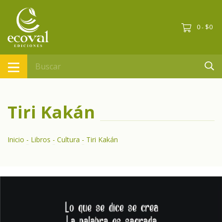
0
$0
-
Tiri Kakán
Inicio
-
Libros
-
Cultura
-
Tiri Kakán