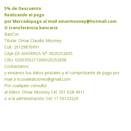
5% de Descuento
Realizando el pago
por Mercadopago al mail
omarmooney@hotmail.com
O transferencia bancaria
BanCor
Titular: Omar Claudio Mooney
Cuit: 20129870991
CAJA DE AHORROS N°: 0020252605
CBU: 0200350211000020252658
Contactanos
y envianos tus datos postales y el comprobante de pago por
mail a
ecovalediciones@gmail.com
Por cualquier consulta
al editor: Omar Mooney Cel. 351 628-4911
o a la administración: Cel. 11 50123229