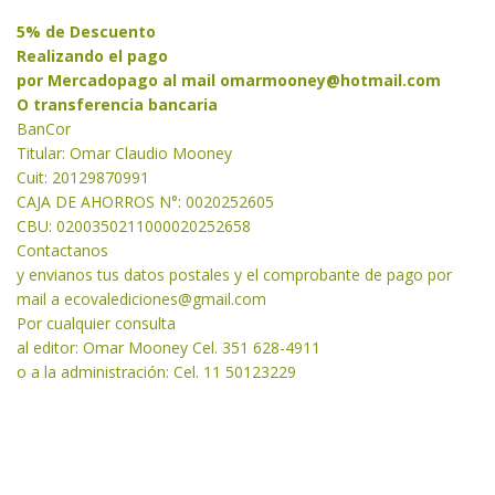
5% de Descuento
Realizando el pago
por Mercadopago al mail
omarmooney@hotmail.com
O transferencia bancaria
BanCor
Titular: Omar Claudio Mooney
Cuit: 20129870991
CAJA DE AHORROS N°: 0020252605
CBU: 0200350211000020252658
Contactanos
y envianos tus datos postales y el comprobante de pago por
mail a
ecovalediciones@gmail.com
Por cualquier consulta
al editor: Omar Mooney Cel. 351 628-4911
o a la administración: Cel. 11 50123229