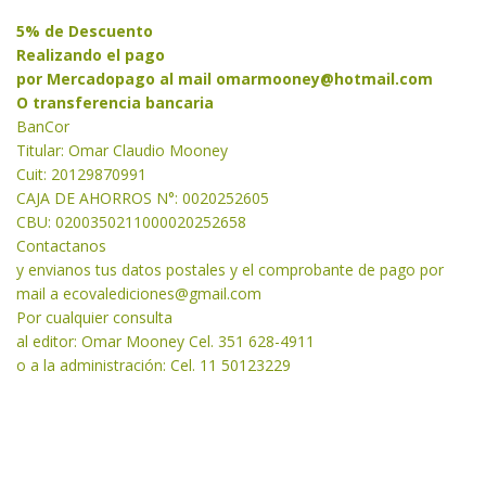
5% de Descuento
Realizando el pago
por Mercadopago al mail
omarmooney@hotmail.com
O transferencia bancaria
BanCor
Titular: Omar Claudio Mooney
Cuit: 20129870991
CAJA DE AHORROS N°: 0020252605
CBU: 0200350211000020252658
Contactanos
y envianos tus datos postales y el comprobante de pago por
mail a
ecovalediciones@gmail.com
Por cualquier consulta
al editor: Omar Mooney Cel. 351 628-4911
o a la administración: Cel. 11 50123229