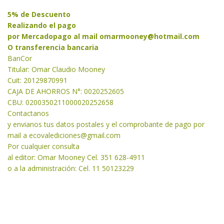
5% de Descuento
Realizando el pago
por Mercadopago al mail
omarmooney@hotmail.com
O transferencia bancaria
BanCor
Titular: Omar Claudio Mooney
Cuit: 20129870991
CAJA DE AHORROS N°: 0020252605
CBU: 0200350211000020252658
Contactanos
y envianos tus datos postales y el comprobante de pago por
mail a
ecovalediciones@gmail.com
Por cualquier consulta
al editor: Omar Mooney Cel. 351 628-4911
o a la administración: Cel. 11 50123229