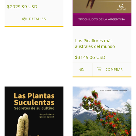
Argentina
$2029.39 USD
DETALLES
Los Picaflores más
australes del mundo
$3149.06 USD