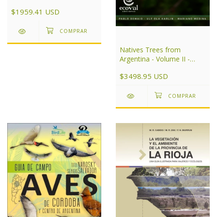
$1959.41 USD
Natives Trees from
Argentina - Volume II -
Patagonia
$3498.95 USD