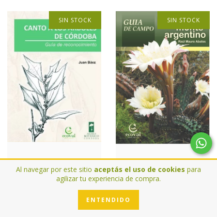
SIN STOCK
SIN STOCK
Canto a los Árboles de
Plantas del monte
Al navegar por este sitio
aceptás el uso de cookies
para
Córdoba
Argentino
agilizar tu experiencia de compra.
$1819.45 USD
$4198.74 USD
ENTENDIDO
DETALLES
DETALLES