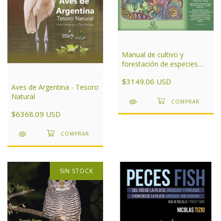
Manual de cultivo y
forestación de especies
nativas para el centro de
$3149.06 USD
Argentina
Aves de Argentina - Tesoro
Natural
$6368.09 USD
SIN STOCK