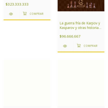
Argentina Tomo 2
$323.333.333
La guerra fría de Karpov y
Kasparov y otras historias
de ajedrez
$96.666.667