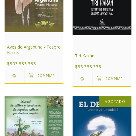
Aves de Argentina - Tesoro
Natural
Tiri Kakán
$303.333.333
$33.333.333
AGOTADO