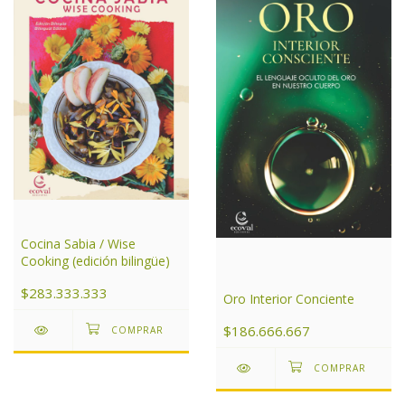
Cocina Sabia / Wise
Cooking (edición bilingüe)
$283.333.333
Oro Interior Conciente
$186.666.667