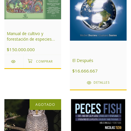
Manual de cultivo y
forestación de especies
nativas para el centro de
$150.000.000
Argentina
El Después
$16.666.667
DETALLES
AGOTADO