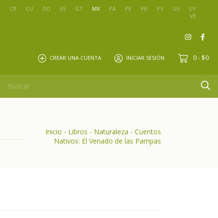
O
CR
CU
DO
ES
GT
MX
PA
PE
PR
PY
US
UY
VE
0
$0
CREAR UNA CUENTA
INICIAR SESIÓN
-
Inicio
-
Libros
-
Naturaleza
-
Cuentos
Nativos: El Venado de las Pampas