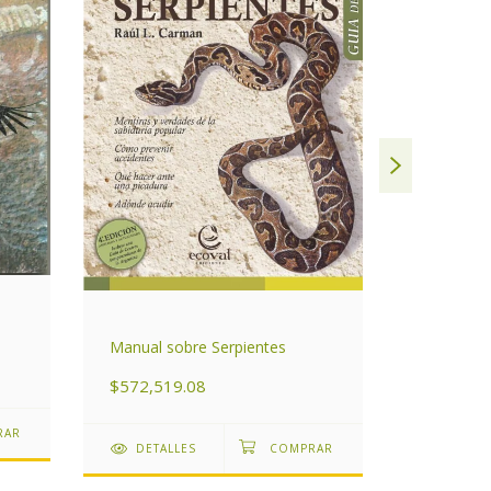
Pastos P
Manual sobre Serpientes
$1,240,4
$572,519.08
DETAL
DETALLES