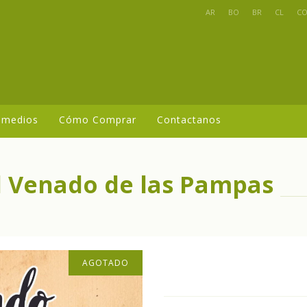
AR
BO
BR
CL
C
 medios
Cómo Comprar
Contactanos
l Venado de las Pampas
AGOTADO