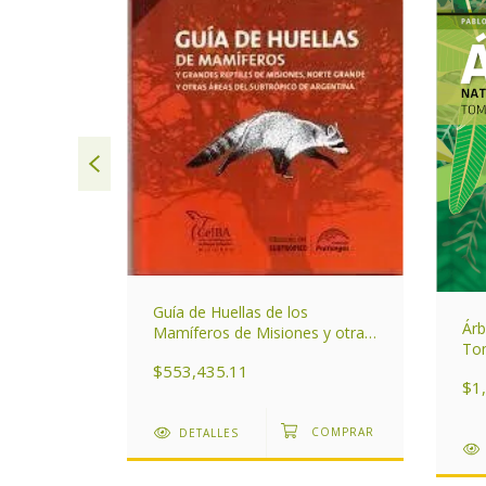
Guía de Huellas de los
ntrales de
Árb
Mamíferos de Misiones y otras
Tom
áreas del Subtrópico de
$553,435.11
Argentina
$1
DETALLES