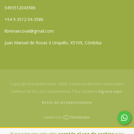
5493512043586
+54 9 3512 04-3586
libreriaecoval@gmail.com
Juan Manuel de Rosas 0 Unquillo, X5109, Córdoba
Copyright Ecoval Ediciones - 2026. Todos los derechos reservados.
Defensa de las y los consumidores. Para reclamos
ingresa aquí.
Botón de arrepentimiento
Al navegar por este sitio
aceptás el uso de cookies
para