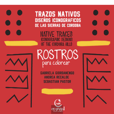
1
/
8