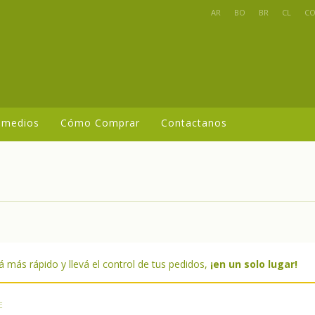
AR
BO
BR
CL
C
 medios
Cómo Comprar
Contactanos
 más rápido y llevá el control de tus pedidos,
¡en un solo lugar!
E