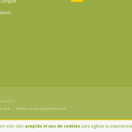
Comprar
tanos
servados.
á acá.
/
Botón de arrepentimiento
por este sitio
aceptás el uso de cookies
para agilizar tu experienci