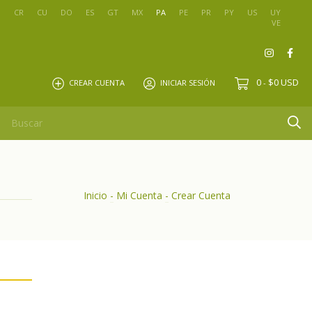
O
CR
CU
DO
ES
GT
MX
PA
PE
PR
PY
US
UY
VE
0
$0 USD
CREAR CUENTA
INICIAR SESIÓN
-
Inicio
-
Mi Cuenta
-
Crear Cuenta