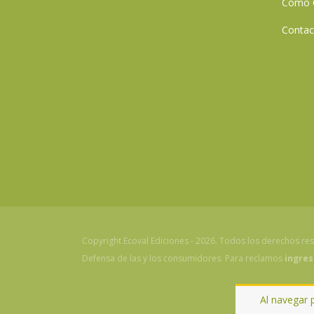
Cómo 
Contac
Copyright Ecoval Ediciones - 2026. Todos los derechos re
Defensa de las y los consumidores. Para reclamos
ingres
Al navegar 