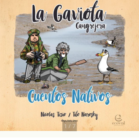
1
/
7