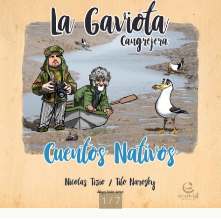
1
/
7