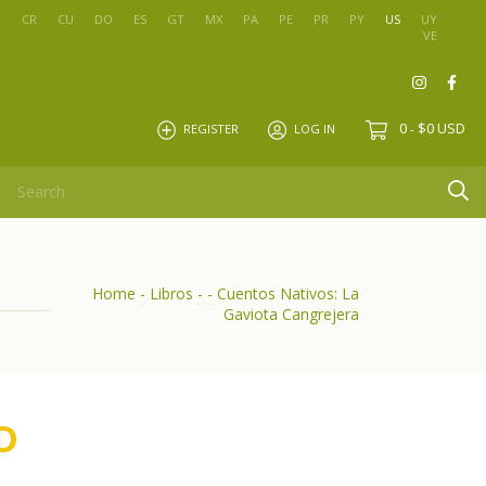
O
CR
CU
DO
ES
GT
MX
PA
PE
PR
PY
US
UY
VE
0
$0 USD
REGISTER
LOG IN
-
Home
-
Libros
-
-
Cuentos Nativos: La
Gaviota Cangrejera
D