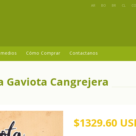
AR
BO
BR
CL
C
 medios
Cómo Comprar
Contactanos
a Gaviota Cangrejera
$1329.60 US