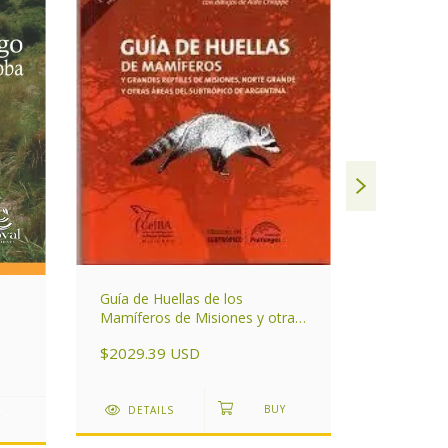
Guía de Huellas de los
La magia 
Mamíferos de Misiones y otras
áreas del Subtrópico de
$1259.6
$2029.39 USD
Argentina
DETAI
DETAILS