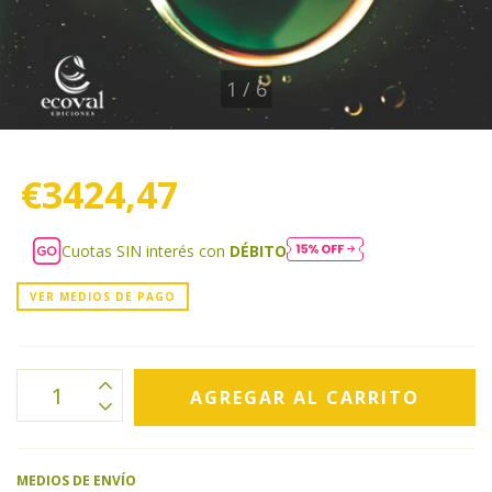
1
/
6
€3424,47
Cuotas SIN interés con
DÉBITO
VER MEDIOS DE PAGO
MEDIOS DE ENVÍO