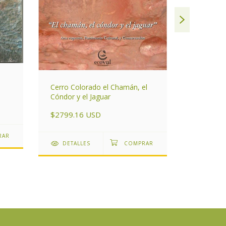
Trazos Na
colección 
$2659.2
Cerro Colorado el Chamán, el
DETAL
Cóndor y el Jaguar
$2799.16 USD
DETALLES