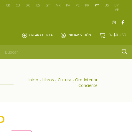
O
CR
CU
DO
ES
GT
MX
PA
PE
PR
PY
US
UY
VE
0
$0 USD
CREAR CUENTA
INICIAR SESIÓN
-
Inicio
-
Libros
-
Cultura
-
Oro Interior
Conciente
D