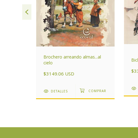
Brochero arreando almas...al
Bic
cielo
 Por la
nero
$3
$3149.06 USD
DETALLES