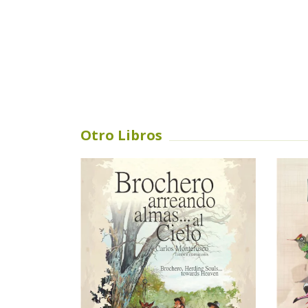
Otro Libros
SIN STOCK