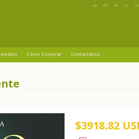
AR
BO
BR
CL
C
 medios
Cómo Comprar
Contactanos
ente
$3918.82 US