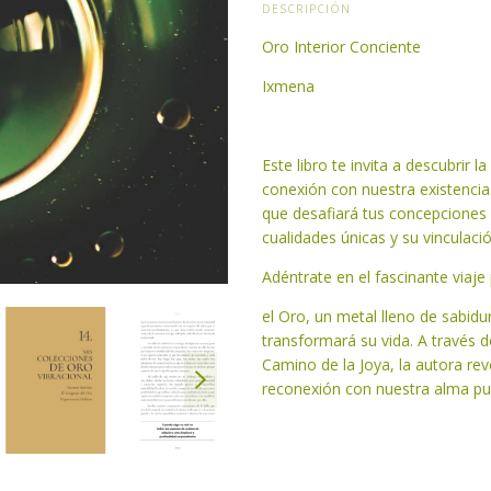
DESCRIPCIÓN
Oro Interior Conciente
Ixmena
Este libro te invita a descubrir 
conexión con nuestra existencia
que desafiará tus concepciones 
cualidades únicas y su vinculaci
Adéntrate en el fascinante viaj
el Oro, un metal lleno de sabidu
transformará su vida. A través de
Camino de la Joya, la autora re
reconexión con nuestra alma pu