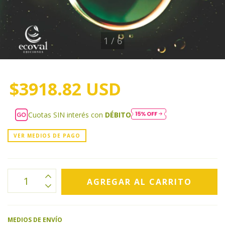
1
/
6
$3918.82 USD
Cuotas SIN interés con
DÉBITO
VER MEDIOS DE PAGO
MEDIOS DE ENVÍO