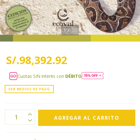
1
/
10
S/.98,392.92
Cuotas SIN interés con
DÉBITO
VER MEDIOS DE PAGO