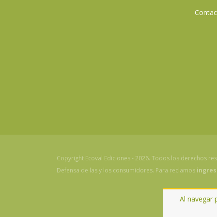
Contac
Copyright Ecoval Ediciones - 2026. Todos los derechos re
Defensa de las y los consumidores. Para reclamos
ingres
Al navegar 