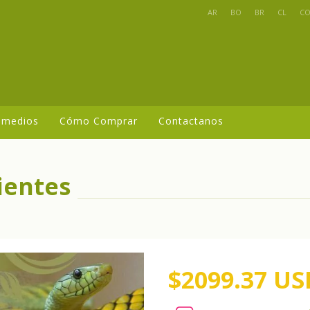
AR
BO
BR
CL
C
 medios
Cómo Comprar
Contactanos
ientes
$2099.37 US