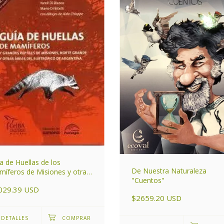
a de Huellas de los
De Nuestra Naturaleza
íferos de Misiones y otras
"Cuentos"
as del Subtrópico de
029.39 USD
entina
$2659.20 USD
DETALLES