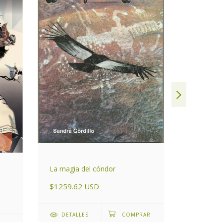
Árboles N
La magia del cóndor
Tomo l: C
$1259.62 USD
$3778.8
DETALLES