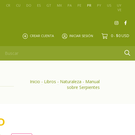
O
CR
CU
DO
ES
GT
MX
PA
PE
PR
PY
US
UY
VE
0
$0 USD
CREAR CUENTA
INICIAR SESIÓN
-
Inicio
-
Libros
-
Naturaleza
-
Manual
sobre Serpientes
D