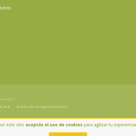
tanos
servados.
á acá.
/
Botón de arrepentimiento
por este sitio
aceptás el uso de cookies
para agilizar tu experienci