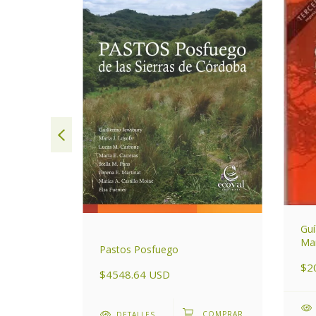
Guí
Mam
Pastos Posfuego
entino
áre
$2
Arg
$4548.64 USD
DETALLES