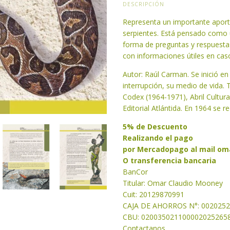
DESCRIPCIÓN
Representa un importante aporte
serpientes. Está pensado como u
forma de preguntas y respuesta
con informaciones útiles en caso
Autor: Raúl Carman. Se inició en
interrupción, su medio de vida. 
Codex (1964-1971), Abril Cultural
Editorial Atlántida. En 1964 se r
5% de Descuento
Realizando el pago
por Mercadopago al mail
om
O transferencia bancaria
BanCor
Titular: Omar Claudio Mooney
Cuit: 20129870991
CAJA DE AHORROS N°: 002025
CBU: 020035021100002025265
Contactanos