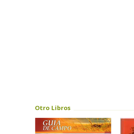
Otro Libros
SIN STOCK