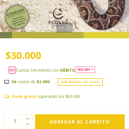
1
/
10
$30.000
Cuotas SIN interés con
DÉBITO
24
cuotas de
$3.000
VER MEDIOS DE PAGO
Envío gratis
superando los
$65.000