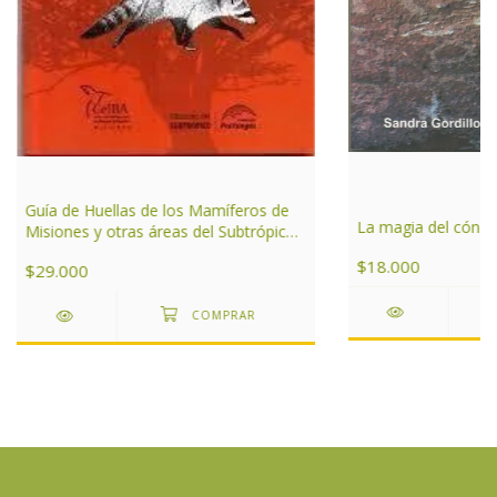
Guía de Huellas de los Mamíferos de
La magia del cóndo
Misiones y otras áreas del Subtrópico
de Argentina
$18.000
$29.000