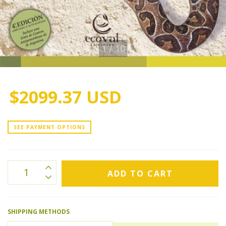
1
/
10
$2099.37 USD
SEE PAYMENT OPTIONS
SHIPPING METHODS