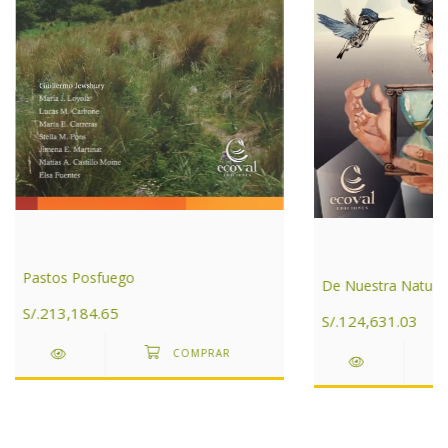
Pastos Posfuego
De Nuestra Natura
S/.213,184.65
S/.124,631.03