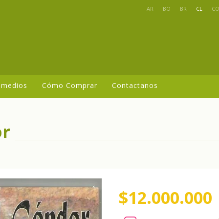
AR
BO
BR
CL
C
 medios
Cómo Comprar
Contactanos
or
$12.000.000