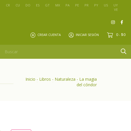
O
CR
CU
DO
ES
GT
MX
PA
PE
PR
PY
US
UY
VE
0
$0
CREAR CUENTA
INICIAR SESIÓN
-
Inicio
-
Libros
-
Naturaleza
-
La magia
del cóndor