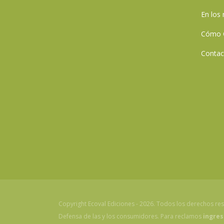
En los
Cómo 
Contac
Copyright Ecoval Ediciones - 2026. Todos los derechos re
Defensa de las y los consumidores. Para reclamos
ingres