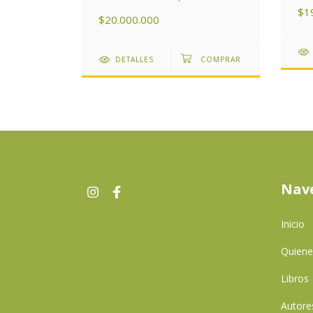
áre
$1
Arg
$20.000.000
DETALLES
Nav
Inicio
Quien
Libros
Autore