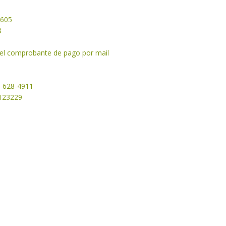
2605
8
y el comprobante de pago por mail
1 628-4911
50123229