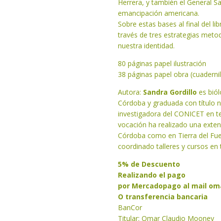
Herrera, y también el General S
emancipación americana.
Sobre estas bases al final del l
través de tres estrategias metod
nuestra identidad.
80 páginas papel ilustración
38 páginas papel obra (cuadernil
Autora:
Sandra Gordillo
es biól
Córdoba y graduada con título
investigadora del CONICET en t
vocación ha realizado una exten
Córdoba como en Tierra del Fueg
coordinado talleres y cursos en
5% de Descuento
Realizando el pago
por Mercadopago al mail
om
O transferencia bancaria
BanCor
Titular: Omar Claudio Mooney