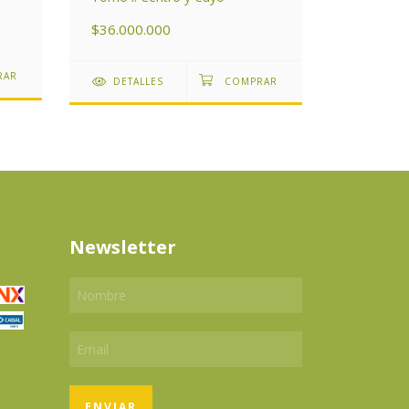
$36.000.000
$25.333
DETALLES
DETAL
Newsletter