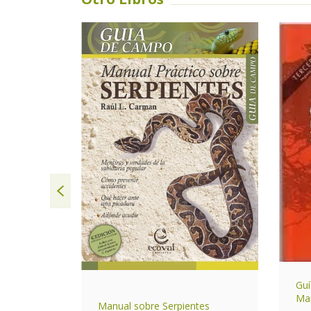
AGOTADO
Guí
Mam
Manual sobre Serpientes
entino