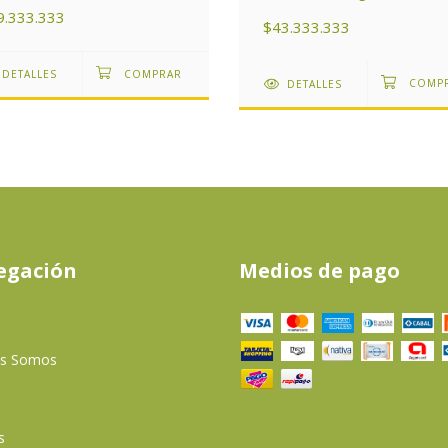
as del Subtrópico de
9.333.333
entina
$43.333.333
DETALLES
DETALLES
egación
Medios de pago
es Somos
s