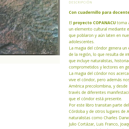
DESCRIPCIÓN
Con cuadernillo para docent
El
proyecto COPANACU
toma 
un elemento cultural mediante el
que poblaron y aún laten en nues
adolescentes.
La magia del cóndor genera un e
de la región, lo que resulta de 
que incluye naturalistas, histor
comprometidos y lectores en ge
La magia del cóndor nos acerc
vive el cóndor, pero además nos 
América precolombina, y desde 
través de diferentes manifestaci
que el cóndor está presente.
Por este libro transitan parte de
Córdoba y de otros lugares de A
naturalistas como Charles Darwi
Julio Cortázar, Luis Franco, Joa