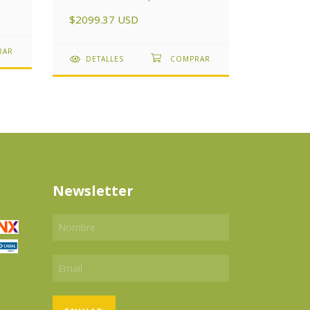
$4548.6
$2099.37 USD
DETAL
DETALLES
Newsletter