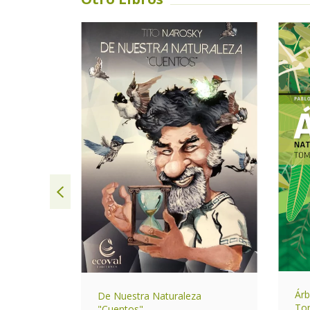
SIN STOCK
Árb
De Nuestra Naturaleza
entino
Tom
"Cuentos"