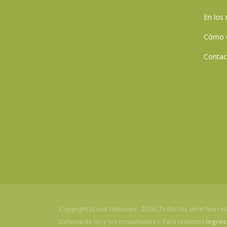
En los
Cómo 
Contac
Copyright Ecoval Ediciones - 2026. Todos los derechos re
Defensa de las y los consumidores. Para reclamos
ingres