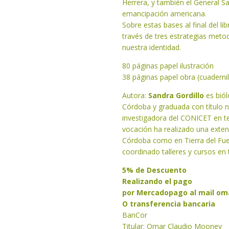
Herrera, y también el General S
emancipación americana.
Sobre estas bases al final del l
través de tres estrategias metod
nuestra identidad.
80 páginas papel ilustración
38 páginas papel obra (cuadernil
Autora:
Sandra Gordillo
es biól
Córdoba y graduada con título
investigadora del CONICET en t
vocación ha realizado una exten
Córdoba como en Tierra del Fueg
coordinado talleres y cursos en
5% de Descuento
Realizando el pago
por Mercadopago al mail
om
O transferencia bancaria
BanCor
Titular: Omar Claudio Mooney