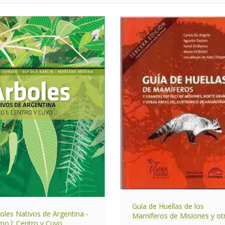
Guía de Huellas de los
oles Nativos de Argentina -
Mamíferos de Misiones y ot
o l: Centro y Cuyo