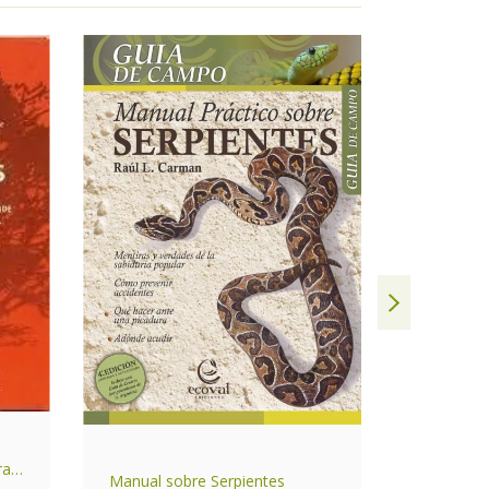
ras
Pastos P
Manual sobre Serpientes