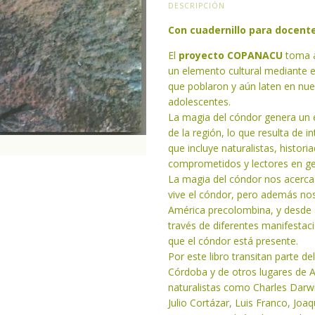
DESCRIPCIÓN
Con cuadernillo para docent
El
proyecto COPANACU
toma 
un elemento cultural mediante el
que poblaron y aún laten en nues
adolescentes.
La magia del cóndor genera un e
de la región, lo que resulta de 
que incluye naturalistas, histor
comprometidos y lectores en ge
La magia del cóndor nos acerc
vive el cóndor, pero además nos 
América precolombina, y desde 
través de diferentes manifestaci
que el cóndor está presente.
Por este libro transitan parte de
Córdoba y de otros lugares de A
naturalistas como Charles Darwi
Julio Cortázar, Luis Franco, Joa