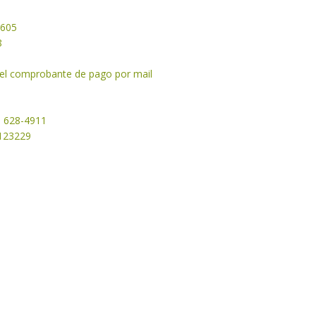
2605
8
y el comprobante de pago por mail
1 628-4911
50123229