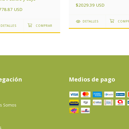
áreas del Subtrópico de
$2029.39 USD
Argentina
778.87 USD
DETALLES
DETALLES
egación
Medios de pago
es Somos
s