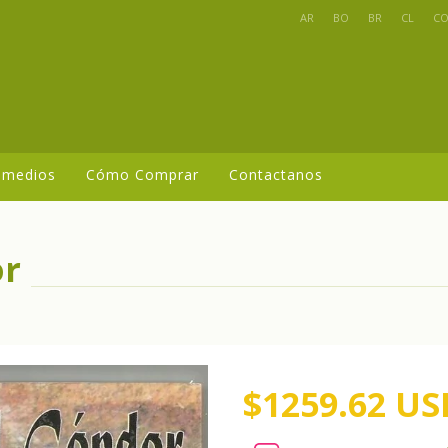
AR
BO
BR
CL
C
 medios
Cómo Comprar
Contactanos
or
$1259.62 US