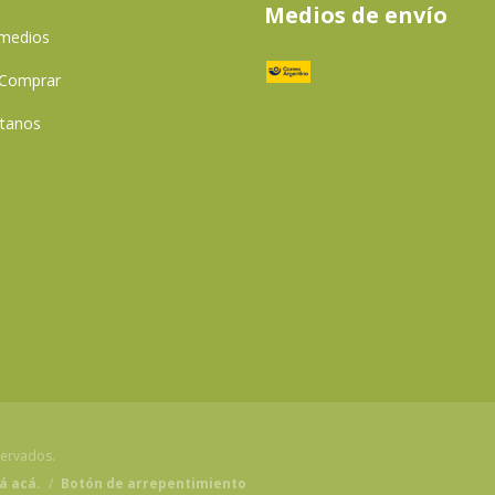
Medios de envío
 medios
Comprar
tanos
servados.
á acá.
/
Botón de arrepentimiento