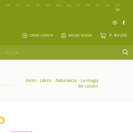
O
CR
CU
DO
ES
GT
MX
PA
PE
PR
PY
US
UY
VE
0
$0 USD
CREAR CUENTA
INICIAR SESIÓN
-
Inicio
-
Libros
-
Naturaleza
-
La magia
del cóndor
D