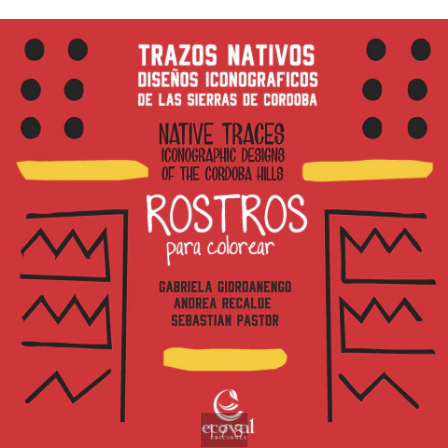
1
/
8