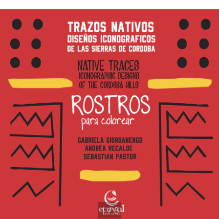
1
/
8