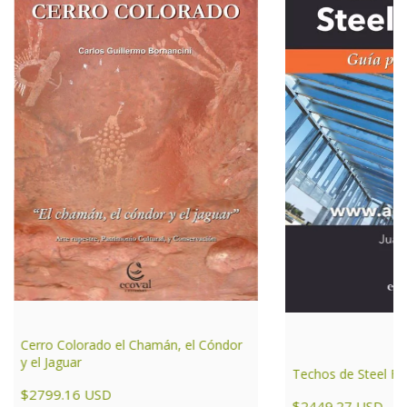
Cerro Colorado el Chamán, el Cóndor
y el Jaguar
Techos de Steel F
$2799.16 USD
$2449.27 USD