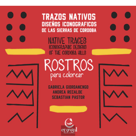
1
/
8