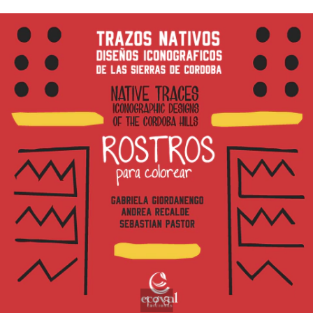
1
/
8