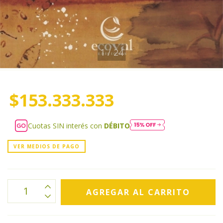
1
/
24
$153.333.333
Cuotas SIN interés con
DÉBITO
VER MEDIOS DE PAGO