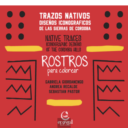
1
/
8