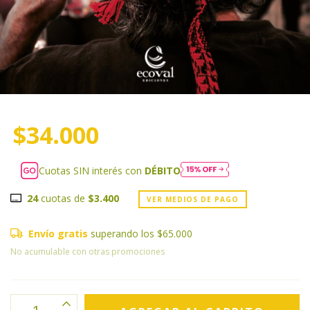
$34.000
Cuotas SIN interés con
DÉBITO
24
cuotas de
$3.400
VER MEDIOS DE PAGO
Envío gratis
superando los
$65.000
No acumulable con otras promociones