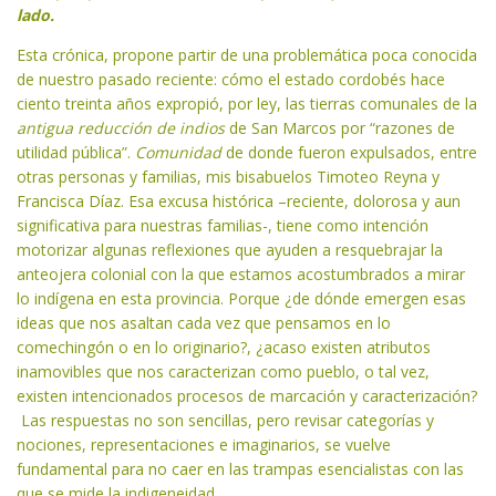
lado.
Esta crónica, propone partir de una problemática poca conocida
de nuestro pasado reciente: cómo el estado cordobés hace
ciento treinta años expropió, por ley, las tierras comunales de la
antigua reducción de indios
de San Marcos por “razones de
utilidad pública”.
Comunidad
de donde fueron expulsados, entre
otras personas y familias, mis bisabuelos Timoteo Reyna y
Francisca Díaz. Esa excusa histórica –reciente, dolorosa y aun
significativa para nuestras familias-, tiene como intención
motorizar algunas reflexiones que ayuden a resquebrajar la
anteojera colonial con la que estamos acostumbrados a mirar
lo indígena en esta provincia. Porque ¿de dónde emergen esas
ideas que nos asaltan cada vez que pensamos en lo
comechingón o en lo originario?, ¿acaso existen atributos
inamovibles que nos caracterizan como pueblo, o tal vez,
existen intencionados procesos de marcación y caracterización?
Las respuestas no son sencillas, pero revisar categorías y
nociones, representaciones e imaginarios, se vuelve
fundamental para no caer en las trampas esencialistas con las
que se mide la indigeneidad.