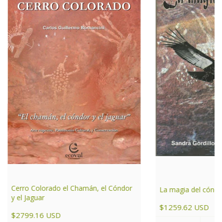
Cerro Colorado el Chamán, el Cóndor
La magia del cóndo
y el Jaguar
$1259.62 USD
$2799.16 USD