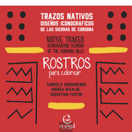
1
/
8