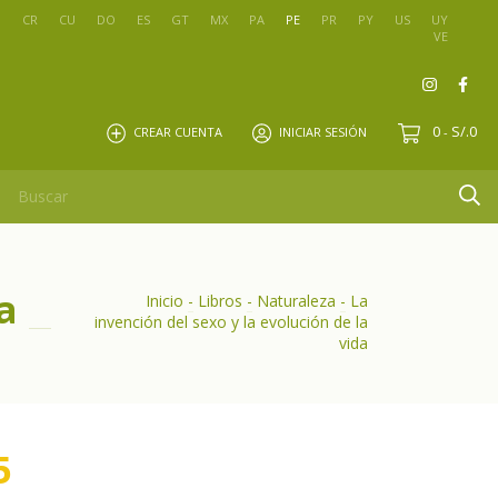
O
CR
CU
DO
ES
GT
MX
PA
PE
PR
PY
US
UY
VE
0
S/.0
CREAR CUENTA
INICIAR SESIÓN
-
a
Inicio
-
Libros
-
Naturaleza
-
La
invención del sexo y la evolución de la
vida
5