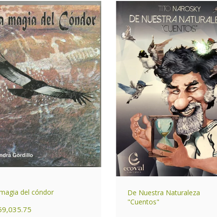
magia del cóndor
De Nuestra Naturaleza
"Cuentos"
59,035.75