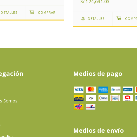
S/.124,631.03
DETALLES
DETALLES
egación
Medios de pago
es Somos
s
Medios de envío
 medios