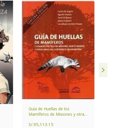
Guía de Huellas de los
Mamíferos de Misiones y otras
Pastos P
áreas del Subtrópico de
S/.95,113.15
Argentina
S/.213,1