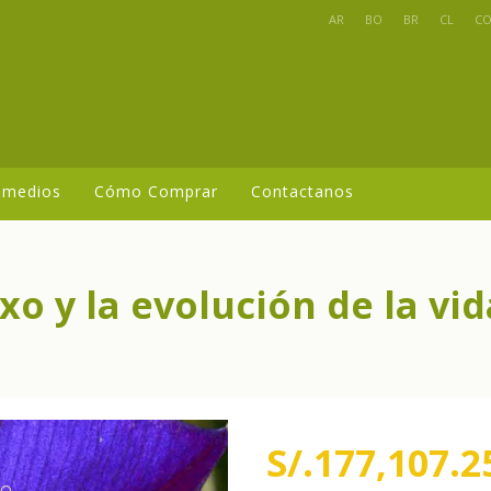
AR
BO
BR
CL
C
 medios
Cómo Comprar
Contactanos
xo y la evolución de la vid
S/.177,107.2