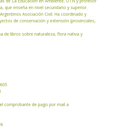
cias de La Educación en Ambiente, UTN y profesor
ía, que enseña en nivel secundario y superior.
rgentinos Asociación Civil. Ha coordinado y
yectos de conservación y extensión (provinciales,
 de libros sobre naturaleza, flora nativa y
2605
8
 el comprobante de pago por mail a
86