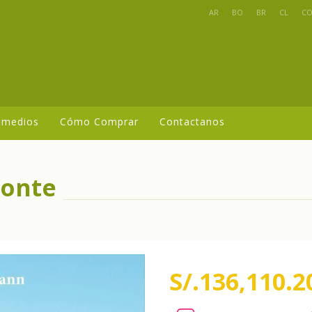
AR
BO
BR
CL
C
 medios
Cómo Comprar
Contactanos
monte
S/.136,110.2