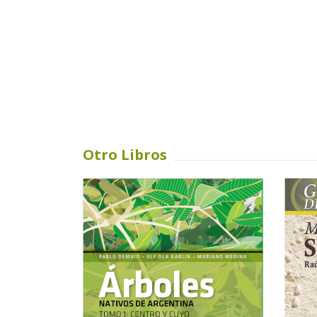
Otro Libros
SIN STOCK