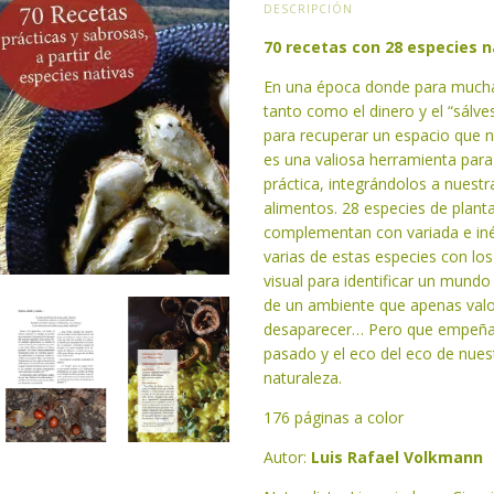
DESCRIPCIÓN
70 recetas con 28 especies 
En una época donde para muchas
tanto como el dinero y el “sálve
para recuperar un espacio que 
es una valiosa herramienta para
práctica, integrándolos a nuest
alimentos. 28 especies de planta
complementan con variada e inéd
varias de estas especies con lo
visual para identificar un mundo
de un ambiente que apenas val
desaparecer… Pero que empeñad
pasado y el eco del eco de nue
naturaleza.
176 páginas a color
Autor:
Luis Rafael Volkmann