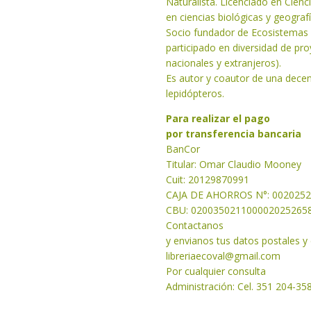
Naturalista. Licenciado en Cien
en ciencias biológicas y geograf
Socio fundador de Ecosistemas A
participado en diversidad de pro
nacionales y extranjeros).
Es autor y coautor de una decena
lepidópteros.
Para realizar el pago
por transferencia bancaria
BanCor
Titular: Omar Claudio Mooney
Cuit: 20129870991
CAJA DE AHORROS N°: 002025
CBU: 020035021100002025265
Contactanos
y envianos tus datos postales y
libreriaecoval
@gmail.com
Por cualquier consulta
Administración: Cel. 351 204-35