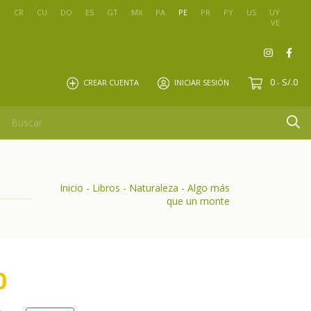
O
CR
CU
DO
ES
GT
MX
PA
PE
PR
PY
US
UY
VE
0
S/.0
CREAR CUENTA
INICIAR SESIÓN
-
Inicio
-
Libros
-
Naturaleza
-
Algo más
que un monte
0