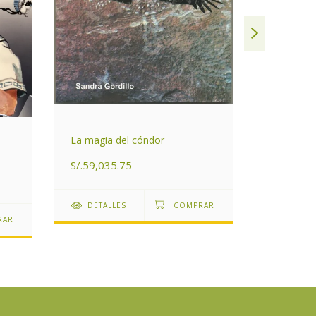
Guía de H
La magia del cóndor
Mamíferos
áreas del
S/.59,035.75
S/.95,11
Argentina
DETALLES
DETAL