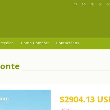
AR
BO
BR
CL
C
 medios
Cómo Comprar
Contactanos
monte
$2904.13 US