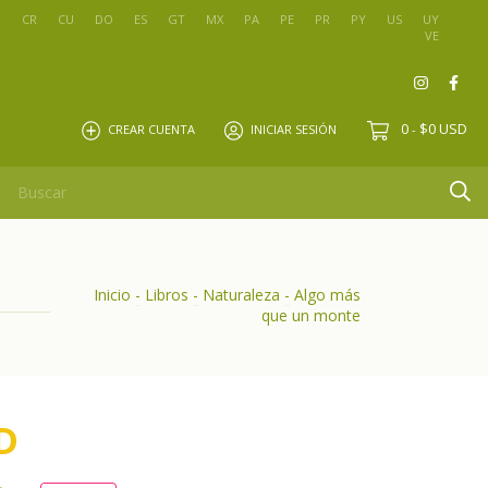
O
CR
CU
DO
ES
GT
MX
PA
PE
PR
PY
US
UY
VE
0
$0 USD
CREAR CUENTA
INICIAR SESIÓN
-
Inicio
-
Libros
-
Naturaleza
-
Algo más
que un monte
D