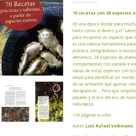
DESCRIPCIÓN
70 recetas con 28 especies 
En una época donde para muchas
tanto como el dinero y el “sálve
para recuperar un espacio que 
es una valiosa herramienta para
práctica, integrándolos a nuest
alimentos. 28 especies de planta
complementan con variada e inéd
varias de estas especies con lo
visual para identificar un mundo
de un ambiente que apenas val
desaparecer… Pero que empeñad
pasado y el eco del eco de nue
naturaleza.
176 páginas a color
Autor:
Luis Rafael Volkmann