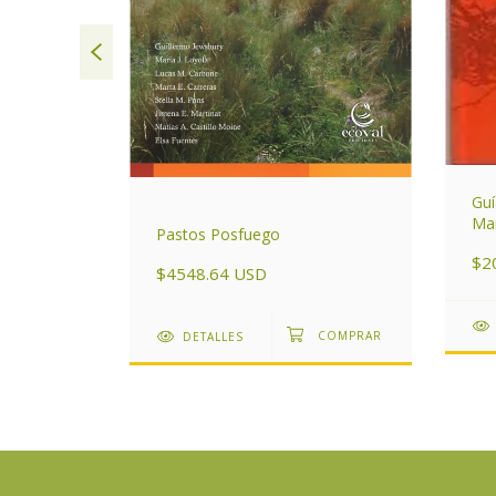
Guí
ntrales de
Mam
Pastos Posfuego
áre
$2
Arg
$4548.64 USD
DETALLES