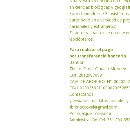
Naturalista. Licenciado en Cien
en ciencias biológicas y geograf
Socio fundador de Ecosistemas A
participado en diversidad de pro
nacionales y extranjeros).
Es autor y coautor de una decena
lepidópteros.
Para realizar el pago
por transferencia bancaria
BanCor
Titular: Omar Claudio Mooney
Cuit: 20129870991
CAJA DE AHORROS N°: 002025
CBU: 020035021100002025265
Contactanos
y envianos tus datos postales y
libreriaecoval
@gmail.com
Por cualquier consulta
Administración: Cel. 351 204-35