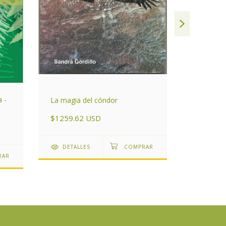
 -
La magia del cóndor
De Nuest
"Cuentos
$1259.62 USD
$2659.2
DETALLES
DETAL