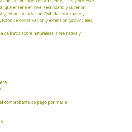
cias de La Educación en Ambiente, UTN y profesor
ía, que enseña en nivel secundario y superior.
rgentinos Asociación Civil. Ha coordinado y
yectos de conservación y extensión (provinciales,
 de libros sobre naturaleza, flora nativa y
2605
8
 el comprobante de pago por mail a
86