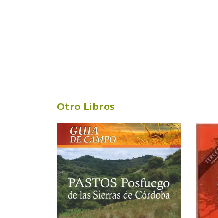
Otro Libros
SIN STOCK