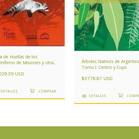
a de Huellas de los
Árboles Nativos de Argentina
íferos de Misiones y otras
Tomo l: Centro y Cuyo
as del Subtrópico de
029.39 USD
entina
$3778.87 USD
DETALLES
DETALLES