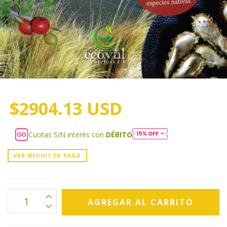
1
/
11
$2904.13 USD
Cuotas SIN interés con
DÉBITO
VER MEDIOS DE PAGO