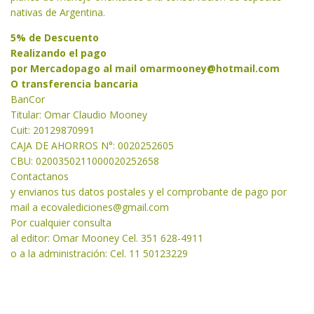
nativas de Argentina.
5% de Descuento
Realizando el pago
por Mercadopago al mail
omarmooney@hotmail.com
O transferencia bancaria
BanCor
Titular: Omar Claudio Mooney
Cuit: 20129870991
CAJA DE AHORROS N°: 0020252605
CBU: 0200350211000020252658
Contactanos
y envianos tus datos postales y el comprobante de pago por
mail a
ecovalediciones@gmail.com
Por cualquier consulta
al editor: Omar Mooney Cel. 351 628-4911
o a la administración: Cel. 11 50123229