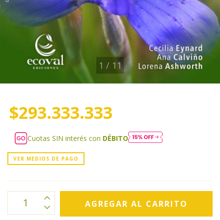
1
/
11
$293.333.333
Cuotas SIN interés con
DÉBITO
VER MEDIOS DE PAGO