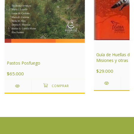
Guía de Huellas de
Misiones y otras ár
Pastos Posfuego
de Argentina
$29.000
$65.000