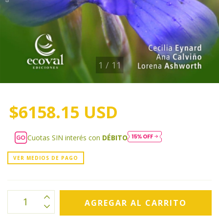
1
/
11
$6158.15 USD
Cuotas SIN interés con
DÉBITO
VER MEDIOS DE PAGO