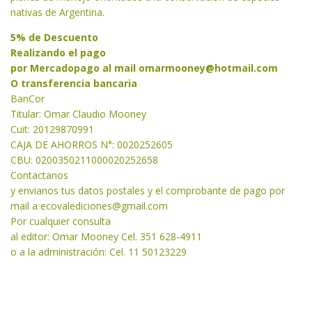
nativas de Argentina.
5% de Descuento
Realizando el pago
por Mercadopago al mail
omarmooney@hotmail.com
O transferencia bancaria
BanCor
Titular: Omar Claudio Mooney
Cuit: 20129870991
CAJA DE AHORROS N°: 0020252605
CBU: 0200350211000020252658
Contactanos
y envianos tus datos postales y el comprobante de pago por
mail a
ecovalediciones@gmail.com
Por cualquier consulta
al editor: Omar Mooney Cel. 351 628-4911
o a la administración: Cel. 11 50123229