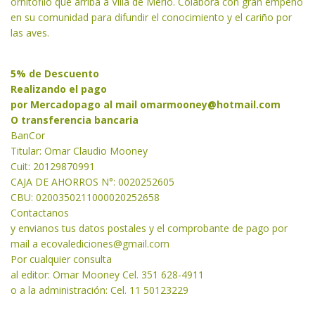
ornitófilo que arriba a Villa de Merlo. Colabora con gran empeño
en su comunidad para difundir el conocimiento y el cariño por
las aves.
5% de Descuento
Realizando el pago
por Mercadopago al mail
omarmooney@hotmail.com
O transferencia bancaria
BanCor
Titular: Omar Claudio Mooney
Cuit: 20129870991
CAJA DE AHORROS N°: 0020252605
CBU: 0200350211000020252658
Contactanos
y envianos tus datos postales y el comprobante de pago por
mail a
ecovalediciones@gmail.com
Por cualquier consulta
al editor: Omar Mooney Cel. 351 628-4911
o a la administración: Cel. 11 50123229