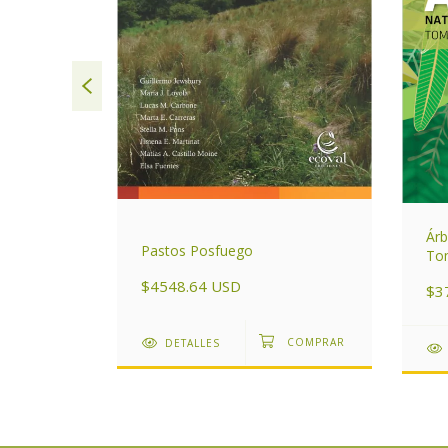
Árb
l Valle de
Pastos Posfuego
Tom
de rol
$4548.64 USD
$3
DETALLES