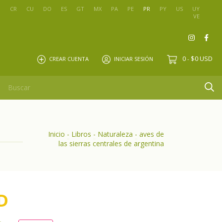
O
CR
CU
DO
ES
GT
MX
PA
PE
PR
PY
US
UY
VE
0
$0 USD
CREAR CUENTA
INICIAR SESIÓN
-
Inicio
-
Libros
-
Naturaleza
-
aves de
las sierras centrales de argentina
D