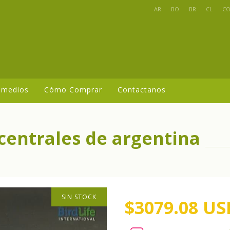
AR
BO
BR
CL
C
 medios
Cómo Comprar
Contactanos
 centrales de argentina
SIN STOCK
$3079.08 US