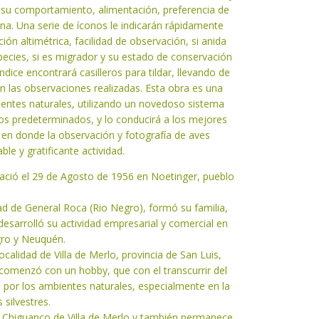
e, su comportamiento, alimentación, preferencia de
ona. Una serie de íconos le indicarán rápidamente
ión altimétrica, facilidad de observación, si anida
pecies, si es migrador y su estado de conservación
índice encontrará casilleros para tildar, llevando de
n las observaciones realizadas. Esta obra es una
bientes naturales, utilizando un novedoso sistema
tos predeterminados, y lo conducirá a los mejores
 en donde la observación y fotografía de aves
ble y gratificante actividad.
 nació el 29 de Agosto de 1956 en Noetinger, pueblo
d de General Roca (Rio Negro), formó su familia,
 desarrolló su actividad empresarial y comercial en
egro y Neuquén.
ocalidad de Villa de Merlo, provincia de San Luis,
omenzó con un hobby, que con el transcurrir del
por los ambientes naturales, especialmente en la
 silvestres.
A Chiguanco de Villa de Merlo y también permanece