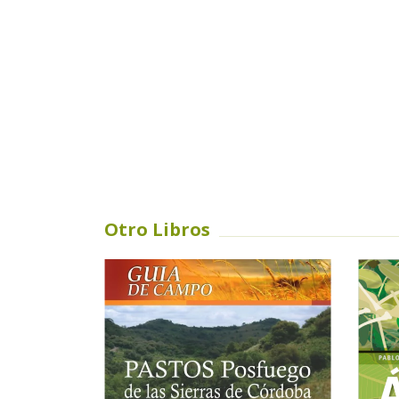
Otro Libros
SIN STOCK