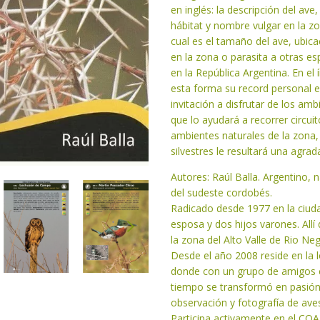
en inglés: la descripción del av
hábitat y nombre vulgar en la z
cual es el tamaño del ave, ubicac
en la zona o parasita a otras es
en la República Argentina. En el 
esta forma su record personal e
invitación a disfrutar de los am
que lo ayudará a recorrer circui
ambientes naturales de la zona,
silvestres le resultará una agrada
Autores: Raúl Balla. Argentino,
del sudeste cordobés.
Radicado desde 1977 en la ciuda
esposa y dos hijos varones. Allí
la zona del Alto Valle de Rio N
Desde el año 2008 reside en la l
donde con un grupo de amigos c
tiempo se transformó en pasión 
observación y fotografía de aves
Participa activamente en el CO