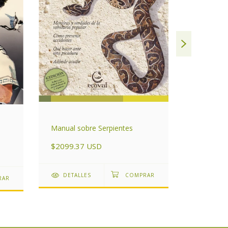
Guía de H
Mamíferos
Manual sobre Serpientes
áreas del
$2029.3
Argentina
$2099.37 USD
DETAL
DETALLES