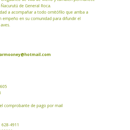
 Ñacurutú de General Roca.
dad a acompañar a todo ornitófilo que arriba a
an empeño en su comunidad para difundir el
 aves.
armooney@hotmail.com
2605
8
y el comprobante de pago por mail
1 628-4911