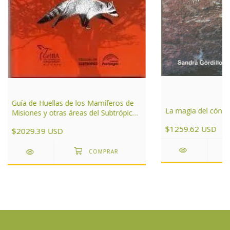
Guía de Huellas de los Mamíferos de
La magia del cóndo
Misiones y otras áreas del Subtrópico
de Argentina
$1259.62 USD
$2029.39 USD