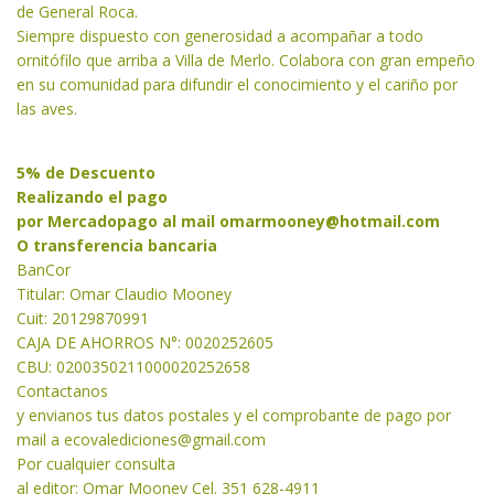
de General Roca.
Siempre dispuesto con generosidad a acompañar a todo
ornitófilo que arriba a Villa de Merlo. Colabora con gran empeño
en su comunidad para difundir el conocimiento y el cariño por
las aves.
5% de Descuento
Realizando el pago
por Mercadopago al mail
omarmooney@hotmail.com
O transferencia bancaria
BanCor
Titular: Omar Claudio Mooney
Cuit: 20129870991
CAJA DE AHORROS N°: 0020252605
CBU: 0200350211000020252658
Contactanos
y envianos tus datos postales y el comprobante de pago por
mail a
ecovalediciones@gmail.com
Por cualquier consulta
al editor: Omar Mooney Cel. 351 628-4911