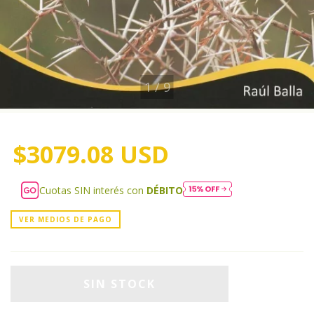
1
/
9
$3079.08 USD
Cuotas SIN interés con
DÉBITO
VER MEDIOS DE PAGO